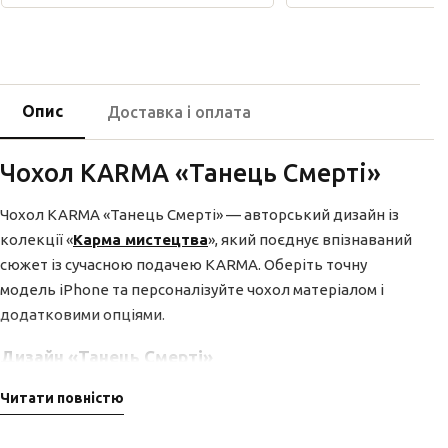
Опис
Доставка і оплата
Чохол KARMA «Танець Смерті»
Чохол KARMA «Танець Смерті» — авторський дизайн із
колекції «
Карма мистецтва
», який поєднує впізнаваний
сюжет із сучасною подачею KARMA. Оберіть точну
модель iPhone та персоналізуйте чохол матеріалом і
додатковими опціями.
Дизайн «Танець Смерті»
Дизайн «Танець Смерті» побудований навколо чіткої
Читати повністю
ідеї та впізнаваного настрою. Це частина колекції
«
Карма мистецтва
», де сюжет читається як