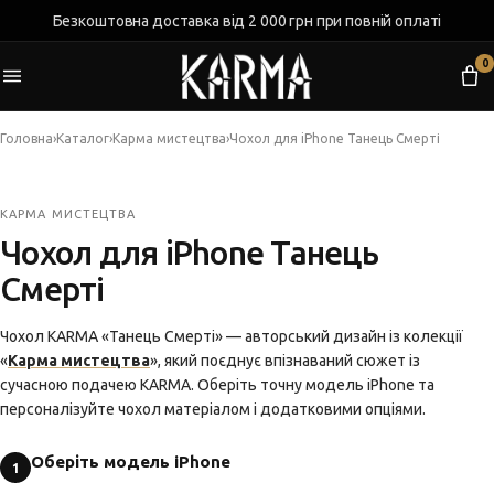
Безкоштовна доставка від 2 000 грн при повній оплаті
0
Головна
›
Каталог
›
Карма мистецтва
›
Чохол для iPhone Танець Смерті
КАРМА МИСТЕЦТВА
Чохол для iPhone Танець
Смерті
Чохол KARMA «Танець Смерті» — авторський дизайн із колекції
«
Карма мистецтва
», який поєднує впізнаваний сюжет із
сучасною подачею KARMA. Оберіть точну модель iPhone та
персоналізуйте чохол матеріалом і додатковими опціями.
Оберіть модель iPhone
1