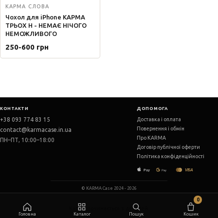
КАРМА СЛОВА
Чохол для iPhone КАРМА
ТРЬОХ Н - НЕМАЄ НІЧОГО
НЕМОЖЛИВОГО
250-600 грн
КОНТАКТИ
ДОПОМОГА
+38 093 774 83 15
Доставка і оплата
Повернення і обмін
contact@karmacase.in.ua
Про KARMA
ПН–ПТ, 10:00–18:00
Договір публічної оферти
Політика конфіденційності
© KARMA Case 2024 - 2026
0
Головна
Каталог
Пошук
Кошик