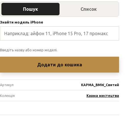
Пошук
Список
Знайти модель iPhone
Введіть назву або номер моделі.
Додати до кошика
Артикул
КАРМА_BMW_Святий
Колекція
Карма мистецтва