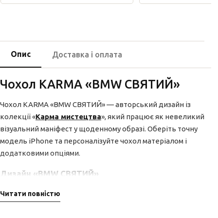
Опис
Доставка і оплата
Чохол KARMA «BMW СВЯТИЙ»
Чохол KARMA «BMW СВЯТИЙ» — авторський дизайн із
колекції «
Карма мистецтва
», який працює як невеликий
візуальний маніфест у щоденному образі. Оберіть точну
модель iPhone та персоналізуйте чохол матеріалом і
додатковими опціями.
Дизайн «BMW СВЯТИЙ»
У варіанті «BMW СВЯТИЙ» головний мотив одразу
Читати повністю
задає характер усьому чохлу. Це частина колекції
«
Карма мистецтва
», де арт-настрій колекції