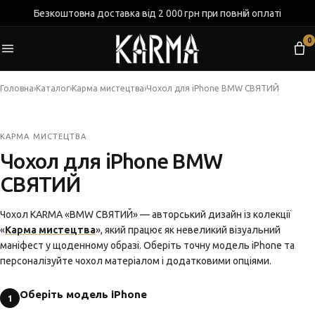
Безкоштовна доставка від 2 000 грн при повній оплаті
0
Головна
›
Каталог
›
Карма мистецтва
›
Чохол для iPhone BMW СВЯТИЙ
КАРМА МИСТЕЦТВА
Чохол для iPhone BMW
СВЯТИЙ
Чохол KARMA «BMW СВЯТИЙ» — авторський дизайн із колекції
«
Карма мистецтва
», який працює як невеликий візуальний
маніфест у щоденному образі. Оберіть точну модель iPhone та
персоналізуйте чохол матеріалом і додатковими опціями.
Оберіть модель iPhone
1