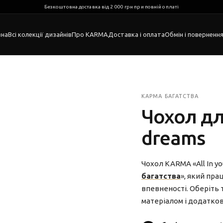
Безкоштовна доставка від 2 000 грн при повній оплаті
вна
Всі колекції дизайнів
Про KARMA
Доставка і оплата
Обмін і поверненн
КАРМА БАГАТСТВА
Чохол для
dreams
Чохол KARMA «All In yo
багатства
», який пра
впевненості. Оберіть 
матеріалом і додатко