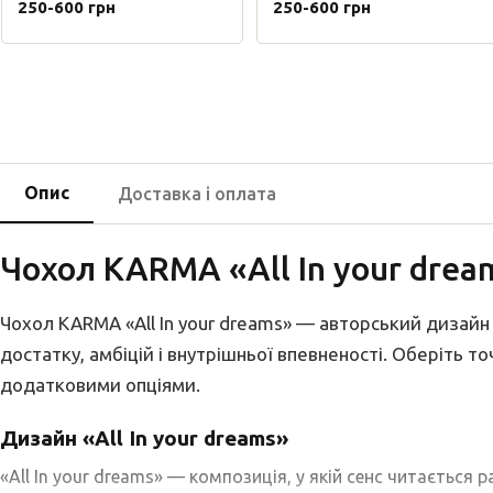
250-600 грн
250-600 грн
Опис
Доставка і оплата
Чохол KARMA «All In your drea
Чохол KARMA «All In your dreams» — авторський дизайн і
достатку, амбіцій і внутрішньої впевненості. Оберіть т
додатковими опціями.
Дизайн «All In your dreams»
«All In your dreams» — композиція, у якій сенс читається р