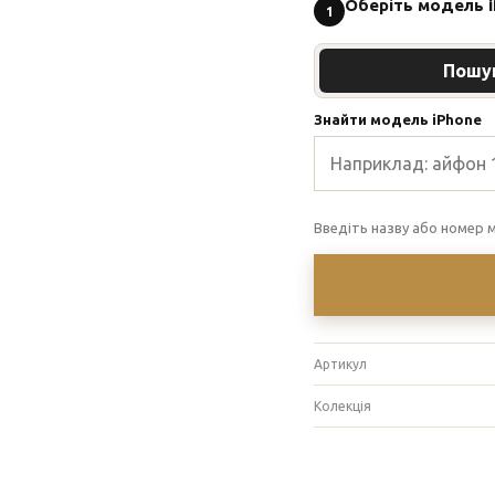
Оберіть модель 
1
Пошу
Знайти модель iPhone
Введіть назву або номер м
Артикул
Колекція