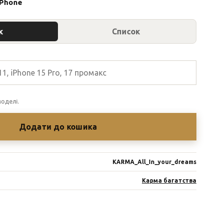
iPhone
к
Список
оделі.
Додати до кошика
KARMA_All_In_your_dreams
Карма багатства