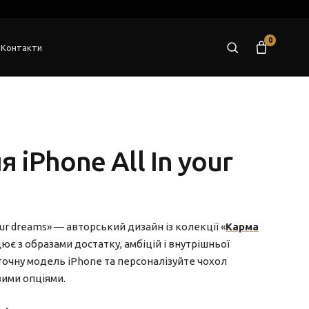
0
я
Контакти
 iPhone All In your
ur dreams» — авторський дизайн із колекції «
Карма
цює з образами достатку, амбіцій і внутрішньої
точну модель iPhone та персоналізуйте чохол
вими опціями.