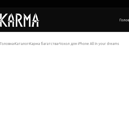
Голо
Головна
›
Каталог
›
Карма багатства
›
Чохол для iPhone All In your dreams