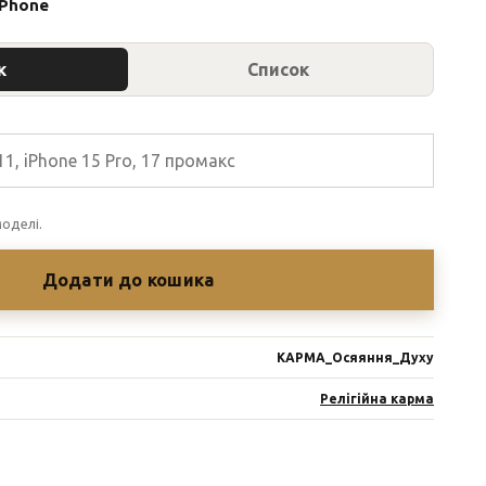
iPhone
к
Список
оделі.
Додати до кошика
КАРМА_Осяяння_Духу
Релігійна карма