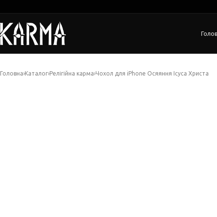
Голо
Головна
›
Каталог
›
Релігійна карма
›
Чохол для iPhone Осяяння Ісуса Христа