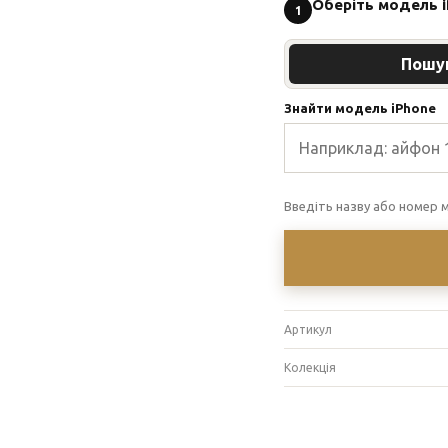
Оберіть модель 
1
Пошу
Знайти модель iPhone
Введіть назву або номер м
Артикул
Колекція