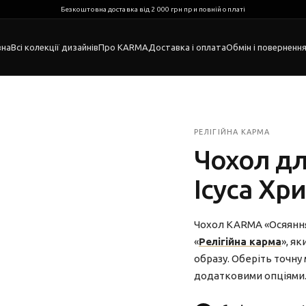
Безкоштовна доставка від 2 000 грн при повній оплаті
вна
Всі колекції дизайнів
Про KARMA
Доставка і оплата
Обмін і поверненн
РЕЛІГІЙНА КАРМА
Чохол дл
Ісуса Хр
Чохол KARMA «Осяяння 
«
Релігійна карма
», як
образу. Оберіть точну
додатковими опціями