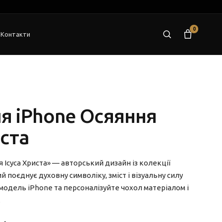
0
я
Контакти
я iPhone Осяяння
иста
Ісуса Христа» — авторський дизайн із колекції
ий поєднує духовну символіку, зміст і візуальну силу
 модель iPhone та персоналізуйте чохол матеріалом і
.