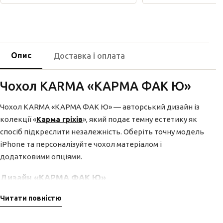
Опис
Доставка і оплата
Чохол KARMA «КАРМА ФАК Ю»
Чохол KARMA «КАРМА ФАК Ю» — авторський дизайн із
колекції «
Карма гріхів
», який подає темну естетику як
спосіб підкреслити незалежність. Оберіть точну модель
iPhone та персоналізуйте чохол матеріалом і
додатковими опціями.
Дизайн «КАРМА ФАК Ю»
У композиції «КАРМА ФАК Ю» кожен елемент
Читати повністю
підпорядкований центральній ідеї. Це частина
колекції «
Карма гріхів
», де темний настрій колекції