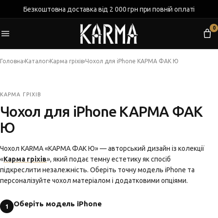
Безкоштовна доставка від 2 000 грн при повній оплаті
0
Головна
›
Каталог
›
Карма гріхів
›
Чохол для iPhone КАРМА ФАК Ю
КАРМА ГРІХІВ
Чохол для iPhone КАРМА ФАК
Ю
Чохол KARMA «КАРМА ФАК Ю» — авторський дизайн із колекції
«
Карма гріхів
», який подає темну естетику як спосіб
підкреслити незалежність. Оберіть точну модель iPhone та
персоналізуйте чохол матеріалом і додатковими опціями.
Оберіть модель iPhone
1