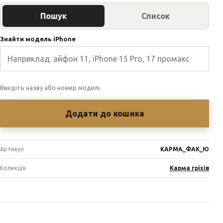
Пошук
Список
Знайти модель iPhone
Введіть назву або номер моделі.
Додати до кошика
Артикул
КАРМА_ФАК_Ю
Колекція
Карма гріхів